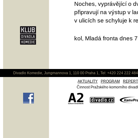
Noches, vyprávějící o d
připravují na výstup v 
v ulicích se schyluje k re
kol, Mladá fronta dnes 
Divadlo Komedie, Jungmannova 1, 110 00 Praha 1, Tel: +420 224 222 48
AKTUALITY
PROGRAM
REPER
Činnost Pražského komorního divadla