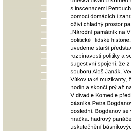
dneška divadlo Komedie
s inscenacemi Petrouch
pomoci domácích i zahra
oživí chladný prostor p
„Národní památník na Vít
politické i lidské histor
uvedeme starší představe
rozpínavosti politiky a 
sugestivní spojení, že z
souboru Aleš Janák. Ve
Vítkov také muzikanty, ž
hodin a skončí prý až n
V divadle Komedie předs
básníka Petra Bogdanova,
poslední. Bogdanov se v
hračka, hadrový panáček
uskutečnění básníkových