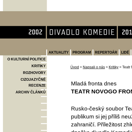
Divadlo Komedie
AKTUALITY
PROGRAM
REPERTOÁR
LIDÉ
O KULTURNÍ POLITICE
KRITIKY
Úvod
>
Napsali o nás
>
Kritiky
>
Teatr 
ROZHOVORY
CIZOJAZYČNÉ
Mladá fronta dnes
RECENZE
TEATR NOVOGO FRON
ARCHIV ČLÁNKŮ
Rusko-český soubor Teat
publikum si jej příliš neu
zahraničí. Příležitost z