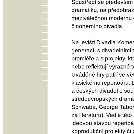
Soustředí se předevší
dramatiku, na předobraz
meziválečnou modernu –
činoherního divadla.
Na jevišti Divadla Kome
generací, s divadelními
premiéře a s projekty, 
nebo reflektují výrazné
Uváděné hry patří ve vě
klasickému repertoáru.
a českých divadel o sou
středoevropských drama
Schwaba, George Taborih
za literaturu). Vedle tét
ideovou stavbu repertoár
koprodukční projekty či 