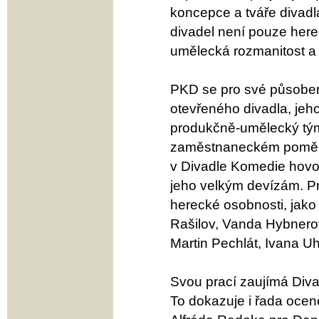
koncepce a tváře divadl
divadel není pouze herec
umělecká rozmanitost a 
PKD se pro své působení
otevřeného divadla, jeh
produkčně-umělecký tým
zaměstnaneckém poměru 
v Divadle Komedie hovoř
jeho velkým devízám. Pr
herecké osobnosti, jako
Rašilov, Vanda Hybnero
Martin Pechlát, Ivana Uhl
Svou prací zaujímá Diva
To dokazuje i řada ocen