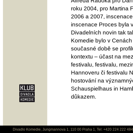
Alfréda Radoka pro Dani
roku 2004, pro Martina 
2006 a 2007, inscenac
inscenace Proces byla v
Divadelních novin tak t
Komedie bylo v Cenách 
současné době se profil
kontextu – účast na mez
festivalu, festivalu, me
Hannoveru či festivalu
hostování na významnýc
Schauspielhaus in Hambu
důkazem.
Divadlo Komedie, Jungmannova 1, 110 00 Praha 1, Tel: +420 224 222 48