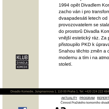
1994 opět Divadlem Kome
zacho ván i pro transfo
dvaapadesáti letech od
provozovatelem se stal
do prostorů Divadla Kome
vnější estetický ráz. Z
přistoupilo PKD k úprav
Snahou těchto změn a o
modernu a tím i na atmo
století.
Divadlo Komedie, Jungmannova 1, 110 00 Praha 1, Tel: +420 224 222 48
AKTUALITY
PROGRAM
REPER
Činnost Pražského komorního divadla