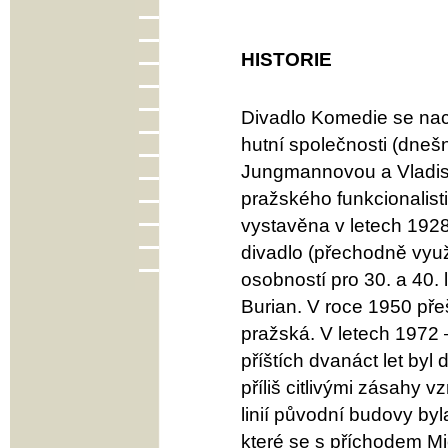
HISTORIE
Divadlo Komedie se nac
hutní společnosti (dnešn
Jungmannovou a Vladisla
pražského funkcionalist
vystavěna v letech 1928
divadlo (přechodně využí
osobností pro 30. a 40. 
Burian. V roce 1950 pře
pražská. V letech 1972 
příštích dvanáct let byl
příliš citlivými zásahy v
linií původní budovy by
které se s příchodem M