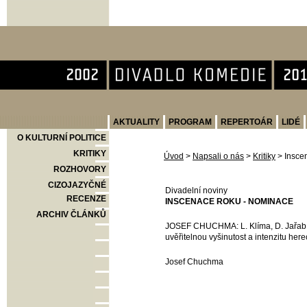
Divadlo Komedie
AKTUALITY
PROGRAM
REPERTOÁR
LIDÉ
O KULTURNÍ POLITICE
KRITIKY
Úvod
>
Napsali o nás
>
Kritiky
>
Insce
ROZHOVORY
CIZOJAZYČNÉ
Divadelní noviny
RECENZE
INSCENACE ROKU - NOMINACE
ARCHIV ČLÁNKŮ
JOSEF CHUCHMA: L. Klíma, D. Jařab: U
uvěřitelnou vyšinutost a intenzitu herec
Josef Chuchma