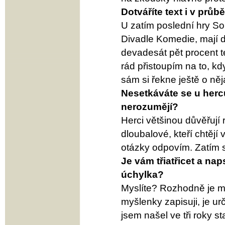
Dotváříte text i v prů
U zatím poslední hry Sol
Divadle Komedie, mají di
devadesát pět procent t
rád přistoupím na to, kd
sám si řekne ještě o ně
Nesetkáváte se u her
nerozumějí?
Herci většinou důvěřují r
dloubalové, kteří chtějí 
otázky odpovím. Zatím se
Je vám třiatřicet a na
úchylka?
Myslíte? Rozhodně je mo
myšlenky zapisuji, je ur
jsem našel ve tři roky s