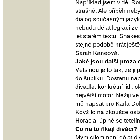
Například jsem viděl Rom
strašné. Ale příběh neb
dialog současným jazyke
nebudu dělat legraci ze 
let starém textu. Shakes
stejné podobě hrát ještě
Sarah Kaneová.
Jaké jsou další proza
Většinou je to tak, že j
do šuplíku. Dostanu nab
divadle, konkrétní lidi, 
největší motor. Nežijí v
mě napsat pro Karla Dobr
Když to na zkoušce osta
Horacia, úplně se tetelí
Co na to říkají diváci?
Mým cílem není dělat di