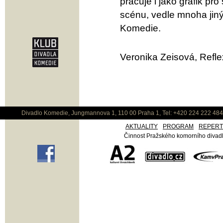
pracuje i jako grafik pr
scénu, vedle mnoha jiný
Komedie.
Veronika Zeisová, Refle
Divadlo Komedie, Jungmannova 1, 110 00 Praha 1, Tel: +420 224 222 48
AKTUALITY
PROGRAM
REPER
Činnost Pražského komorního divadla