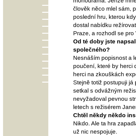
monodrama. Jenže mně n
člověk něco mlel sám, pr
poslední hru, kterou kd
dostal nabídku režírovat
Praze, a rozhodl se pro
Od té doby jste napsal
společného?
Nesnáším popisnost a le
poučení, které by herci 
herci na zkouškách expe
Stejně totiž postupuji j
setkal s odvážným režis
nevyžadoval pevnou stru
letech s režisérem Ja
Chtěl někdy někdo ins
Nikdo. Ale ta hra zapadl
už nic nespojuje.