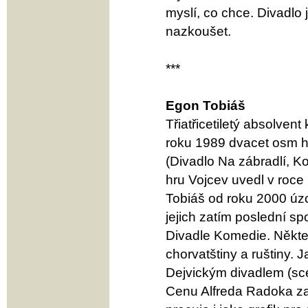
myslí, co chce. Divadlo
nazkoušet.
***
Egon Tobiáš
Třiatřicetiletý absolve
roku 1989 dvacet osm he
(Divadlo Na zábradlí, K
hru Vojcev uvedl v roce 
Tobiáš od roku 2000 úz
jejich zatím poslední sp
Divadle Komedie. Někter
chorvatštiny a ruštiny.
Dejvickým divadlem (scé
Cenu Alfreda Radoka za