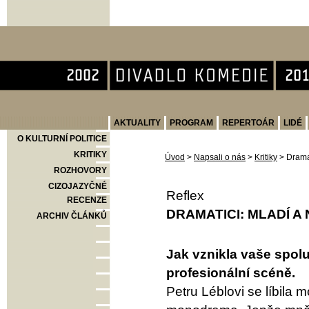
Divadlo Komedie
AKTUALITY
PROGRAM
REPERTOÁR
LIDÉ
O KULTURNÍ POLITICE
KRITIKY
Úvod
>
Napsali o nás
>
Kritiky
>
Dramat
ROZHOVORY
CIZOJAZYČNÉ
Reflex
RECENZE
DRAMATICI: MLADÍ A 
ARCHIV ČLÁNKŮ
Jak vznikla vaše spol
profesionální scéně.
Petru Léblovi se líbila 