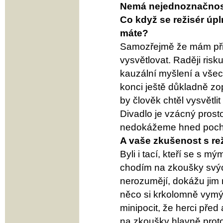
Nemá nejednoznačnost v
Co když se režisér úp
máte?
Samozřejmě že mám při 
vysvětlovat. Raději risk
kauzální myšlení a všec
konci ještě důkladně zo
by člověk chtěl vysvětli
Divadlo je vzácný prost
nedokážeme hned pochop
A vaše zkušenost s re
Byli i tací, kteří se s m
chodím na zkoušky svýc
nerozumějí, dokážu jim r
něco si krkolomně vymý
minipocit, že herci před
na zkoušky hlavně proto,