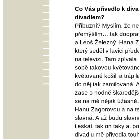
Co Vás přivedlo k diva
divadlem?
Příbuzní? Myslím, že ne
přemýšlím… tak dooprav
a Leoš Železný. Hana Z
který seděl v lavici pře
na televizi. Tam zpívala
sobě takovou květovanou 
květované košili a tráp
do něj tak zamilovaná. 
zase o hodně škaredějš
se na mě nějak úžasně…
Hanu Zagorovou a na te
slavná. A až budu slavn
tleskat, tak on taky a.
divadlu mě přivedla tou