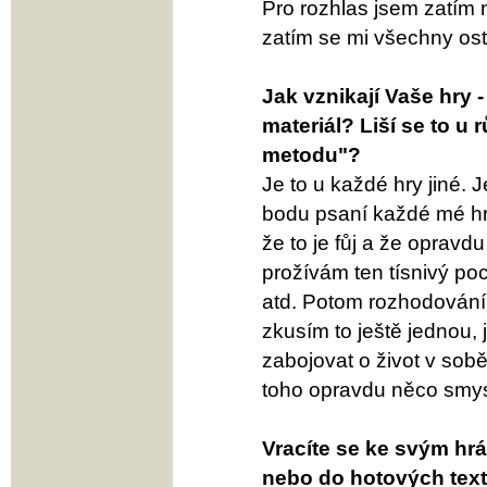
Pro rozhlas jsem zatím 
zatím se mi všechny ost
Jak vznikají Vaše hry 
materiál? Liší se to u
metodu"?
Je to u každé hry jiné. 
bodu psaní každé mé hry 
že to je fůj a že oprav
prožívám ten tísnivý poc
atd. Potom rozhodování 
zkusím to ještě jednou,
zabojovat o život v sobě
toho opravdu něco smys
Vracíte se ke svým hrá
nebo do hotových text