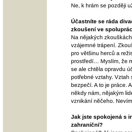
Ne, k hrám se později u
Účastníte se ráda diva
zkoušení ve spolupráci
Na nějakých zkouškách j
vzájemné trápení. Zkouš
pro většinu herců a reži
prostředí… Myslím, že 
se ale chtěla opravdu ú
potřebné vztahy. Vztah 
bezpečí. A to je práce.
někdy nám, nějakým lid
vznikání něčeho. Nevím
Jak jste spokojená s i
zahraniční?