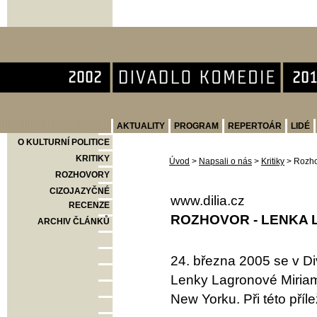
Divadlo Komedie
AKTUALITY
PROGRAM
REPERTOÁR
LIDÉ
O KULTURNÍ POLITICE
KRITIKY
Úvod
>
Napsali o nás
>
Kritiky
>
Rozho
ROZHOVORY
CIZOJAZYČNÉ
www.dilia.cz
RECENZE
ROZHOVOR - LENKA
ARCHIV ČLÁNKŮ
24. března 2005 se v D
Lenky Lagronové Miriam
New Yorku. Při této příl