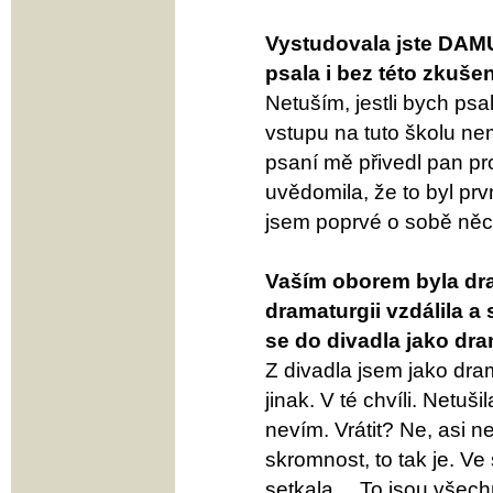
Vystudovala jste DAMU
psala i bez této zkuše
Netuším, jestli bych ps
vstupu na tuto školu ne
psaní mě přivedl pan pro
uvědomila, že to byl prv
jsem poprvé o sobě něco
Vaším oborem byla dra
dramaturgii vzdálila a 
se do divadla jako dra
Z divadla jsem jako dra
jinak. V té chvíli. Netuš
nevím. Vrátit? Ne, asi n
skromnost, to tak je. Ve
setkala… To jsou všechno