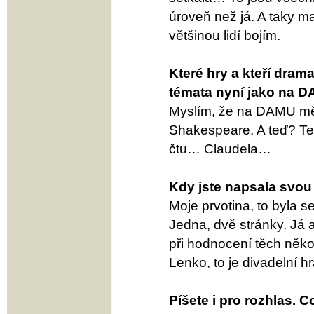
úroveň než já. A taky maj
většinou lidí bojím.
Které hry a kteří drama
témata nyní jako na 
Myslím, že na DAMU mě o
Shakespeare. A teď? Te
čtu… Claudela…
Kdy jste napsala svou
Moje prvotina, to byla s
Jedna, dvě stránky. Já a
při hodnocení těch několi
Lenko, to je divadelní hr
Píšete i pro rozhlas. C