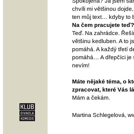
Spokojená? Já jsem sa
chvíli mi většinou dojde
ten můj text… kdyby to 
Na čem pracujete teď
Teď. Na zahrádce. Řeším
většinu kedluben. A to j
pomáhá. A každý třetí den
pomáhá… A dřepčíci je ste
nevím!
Máte nějaké téma, o kt
zpracovat, které Vás lá
Mám a čekám.
Martina Schlegelová, ww