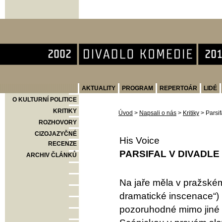
Divadlo Komedie
AKTUALITY
PROGRAM
REPERTOÁR
LIDÉ
O KULTURNÍ POLITICE
KRITIKY
Úvod
>
Napsali o nás
>
Kritiky
>
Parsi
ROZHOVORY
CIZOJAZYČNÉ
His Voice
RECENZE
PARSIFAL V DIVADLE
ARCHIV ČLÁNKŮ
Na jaře měla v pražské
dramatické inscenace“) 
pozoruhodné mimo jiné 