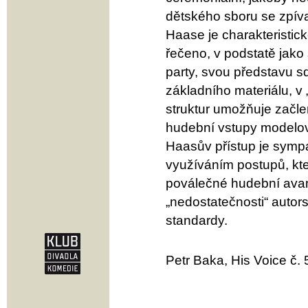
dětského sboru se zpív
Haase je charakteristick
řečeno, v podstatě jako
party, svou představu s
základního materiálu, v 
struktur umožňuje začlen
hudební vstupy modelov
Haasův přístup je symp
využíváním postupů, kt
poválečné hudební avan
„nedostatečnosti“ aut
standardy.
Petr Baka, His Voice č.