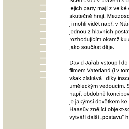
Scénickou v pravém slo
jejich party mají z vel
skutečně hrají. Mezzoso
ji mohli vidět např. v 
jednou z hlavních postav
rozhodujícím okamžiku se
jako součást děje.
David Jařab vstoupil d
filmem Vaterland (i v to
však získává i díky insc
uměleckým vedoucím. 
např. obdobně koncipov
je jakýmsi dovětkem ke
Haasův znějící objekt-s
vytváří další „postavu“ h