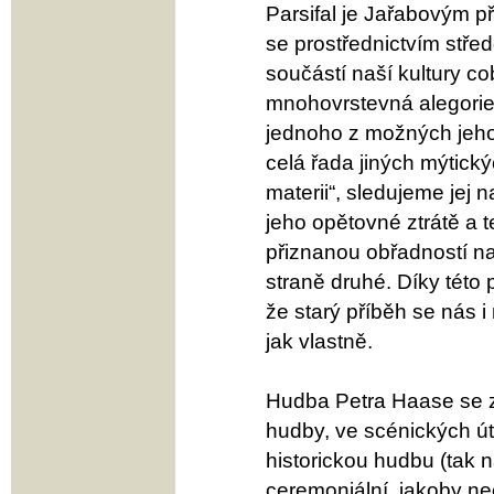
Parsifal je Jařabovým 
se prostřednictvím stř
součástí naší kultury c
mnohovrstevná alegorie
jednoho z možných jeho
celá řada jiných mýtick
materii“, sledujeme jej 
jeho opětovné ztrátě a t
přiznanou obřadností na
straně druhé. Díky této 
že starý příběh se nás i
jak vlastně.
Hudba Petra Haase se 
hudby, ve scénických 
historickou hudbu (tak n
ceremoniální, jakoby n