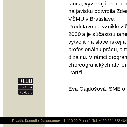
tanca, vyvierajúceho z 
na javisku potvrdila Zd
VŠMU v Bratislave.
Predstavenie vzniklo v
2000 a je súčasťou tan
vytvoriť na slovenskej 
profesionálnu prácu, a t
dizajnu. V rámci progr
choreografických atelié
Paríži.
Eva Gajdošová, SME on-
Divadlo Komedie, Jungmannova 1, 110 00 Praha 1, Tel: +420 224 222 48