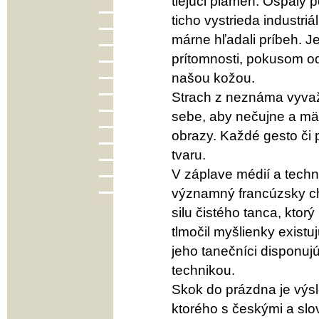
tlejúci plameň. Ospalý
ticho vystrieda industri
márne hľadali príbeh. J
prítomnosti, pokusom od
našou kožou.
Strach z neznáma vyvažu
sebe, aby nečujne a mäk
obrazy. Každé gesto či
tvaru.
V záplave médií a techn
významný francúzsky ch
silu čistého tanca, ktor
tlmočil myšlienky exist
jeho tanečníci disponu
technikou.
Skok do prázdna je výs
ktorého s českými a slo