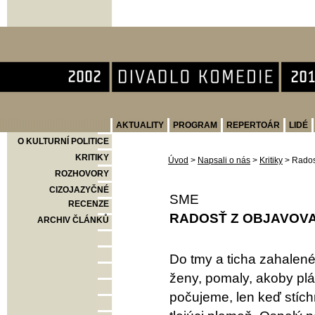
Divadlo Komedie
AKTUALITY
PROGRAM
REPERTOÁR
LIDÉ
O KULTURNÍ POLITICE
KRITIKY
Úvod
>
Napsali o nás
>
Kritiky
>
Rados
ROZHOVORY
CIZOJAZYČNÉ
SME
RECENZE
RADOSŤ Z OBJAVOV
ARCHIV ČLÁNKŮ
Do tmy a ticha zahalené 
ženy, pomaly, akoby plá
počujeme, len keď stíchn