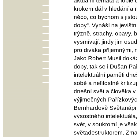
aktuální témata a fobie
krokem dál v hledání a 
něco, co bychom s jistou
doby“. Vynáší na jevištn
trýzně, strachy, obavy, b
vysmívají, jindy jim os
pro diváka příjemnými, 
Jako Robert Musil doká
doby, tak se i Dušan Pa
intelektuální paměti d
sobě a nelítostně kritizu
dnešní svět a člověka v
výjimečných Pařízkových
Bernhardově Světanápravc
výsostného intelektuála
svět, v soukromí je vš
světadestruktorem. Zma