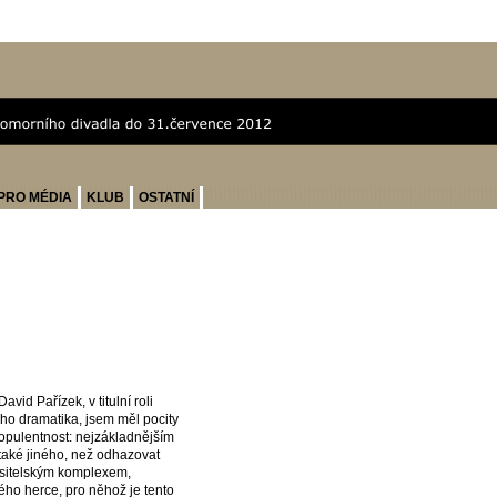
PRO MÉDIA
KLUB
OSTATNÍ
d Pařízek, v titulní roli
ho dramatika, jsem měl pocity
pulentnost: nejzákladnějším
aké jiného, než odhazovat
pasitelským komplexem,
ho herce, pro něhož je tento