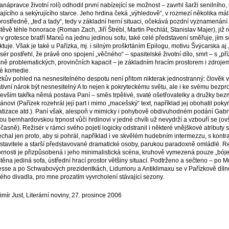
anápravce životní rolí) odhodil první nabízející se možnost – zavrhl šarži senilníh
lajícího a sekýrujícího starce. Jeho hrdina čeká „výhledově“, v rozmezí několika mála 
rostředně, „teď a tady“, tedy v základní herní situaci, očekává pozdní vyznamenání od
těvě téhle honorace (Roman Zach, Jiří Štrébl, Martin Pechlát, Stanislav Majer), již
 v grotesce bratří Marxů na jednu jedinou sofu, také celé představení směřuje, jím
ektuje. Však je také u Pařízka, mj. i silným proškrtáním Epilogu, motivu Švýcarska aj
sér postřehl, že právě ono spojení „věčného“ – spasitelské životní dílo, smrt – s „p
ně problematických, provinčních kapacit – je základním hracím prostorem i zdrojem
é komedie.
zkův pohled na nesnesitelného despotu není přitom nikterak jednostranný: člověk v 
lativní nárok být nesnesitelný A to nejen k pokryteckému světu, ale i ke svému bezpr
evším takřka němá postava Paní – směs trpělivé, svaté ošetřovatelky a družky b
kánovi (Pařízek rozehrál její part i mimo „macešský“ text, například jej obohatil pok
atizace atd.). Paní však, alespoň v mimicky i pohybově obdivuhodném podání Gabrie
u bernhardovskou trpnost vůči hrdinovi v jedné chvíli už nevydrží a vzbouří se (
dočasně). Režisér v rámci svého pojetí logicky odstranil i některé vnějškové atributy 
chal jen proto, aby si pohrál, například i ve skvělém hudebním intermezzu, s kon
stavitele a starší představované dramatické osoby, parukou paradoxně omládlé. 
rnosti je přizpůsobená i jeho minimalistická scéna, kruhově vymezená pouze „bójem
těna jediná sofa, ústřední hrací prostor většiny situací. Podtrženo a sečteno – po
esse a po Schwabových prezidentkách, Lidumoru a Antiklimaxu se v Pařízkově dílně 
ého divadla, pro mne prozatím vyvrcholení stávající sezony.
imír Just, Literární noviny, 27. prosince 2006