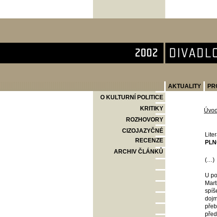
Divadlo Komedie
AKTUALITY
PR
O KULTURNÍ POLITICE
KRITIKY
Úvo
ROZHOVORY
CIZOJAZYČNÉ
Lite
RECENZE
PLN
ARCHIV ČLÁNKŮ
(…)
U po
Mart
spíš
dojm
přeb
před