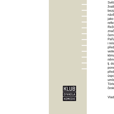
Svět
žvat
bezp
návš
jako
refl
Reži
znač
čern
Paří
i re
před
veli
klim
němo
tj. 
pone
před
úspo
umís
Törl
česk
Vlad