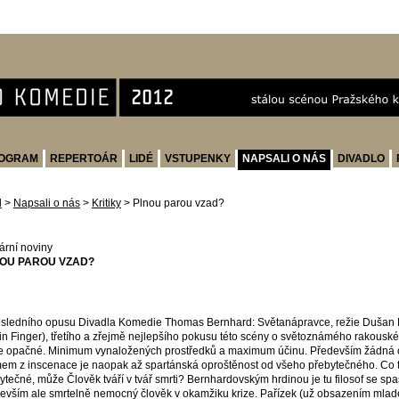
OGRAM
REPERTOÁR
LIDÉ
VSTUPENKY
NAPSALI O NÁS
DIVADLO
d
>
Napsali o nás
>
Kritiky
>
Plnou parou vzad?
rární noviny
OU PAROU VZAD?
sledního opusu Divadla Komedie Thomas Bernhard: Světanápravce, režie Dušan Davi
in Finger), třetího a zřejmě nejlepšího pokusu této scény o světoznámého rakouské
e opačné. Minimum vynaložených prostředků a maximum účinu. Především žádná o
em z inscenace je naopak až spartánská oproštěnost od všeho přebytečného. Co t
ytečné, může Člověk tváří v tvář smrti? Bernhardovským hrdinou je tu filosof se s
evším ale smrtelně nemocný člověk v okamžiku krize. Pařízek (už obsazením mladé