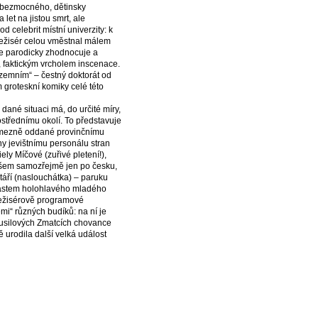
o, bezmocného, dětinsky
let na jistou smrt, ale
 celebrit místní univerzity: k
 režisér celou vměstnal málem
 se parodicky zhodnocuje a
., faktickým vrcholem inscenace.
řízemním“ – čestný doktorát od
 groteskní komiky celé této
dané situaci má, do určité míry,
ostřednímu okolí. To představuje
ezmezně oddané provinčnímu
yny jevištnímu personálu stran
ly Míčové (zuřivé pletení!),
ovšem samozřejmě jen po česku,
stáří (naslouchátka) – paruku
trastem holohlavého mladého
Režisérově programové
i“ různých budíků: na ní je
 Musilových Zmatcích chovance
urodila další velká událost