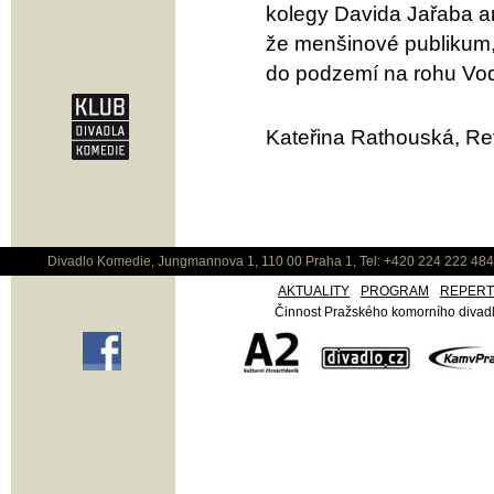
kolegy Davida Jařaba an
že menšinové publikum, 
do podzemí na rohu Vod
Kateřina Rathouská, Ref
Divadlo Komedie, Jungmannova 1, 110 00 Praha 1, Tel: +420 224 222 48
AKTUALITY
PROGRAM
REPER
Činnost Pražského komorního divadla