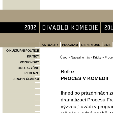
Divadlo Komedie
AKTUALITY
PROGRAM
REPERTOÁR
LIDÉ
O KULTURNÍ POLITICE
KRITIKY
Úvod
>
Napsali o nás
>
Kritiky
>
Proce
ROZHOVORY
CIZOJAZYČNÉ
Reflex
RECENZE
PROCES V KOMEDII
ARCHIV ČLÁNKŮ
Ihned po prázdninách z
dramatizací Procesu Fra
výzvou," uvádí v progra