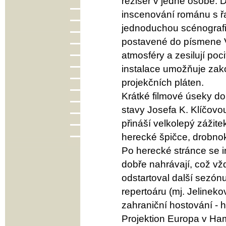
režisér v jedné osobě. D
inscenování románu s řa
jednoduchou scénografii
postavené do písmene V,
atmosféry a zesilují poc
instalace umožňuje zako
projekčních pláten.
Krátké filmové úseky do
stavy Josefa K. Klíčovou
přináší velkolepý zážite
herecké špičce, drobnok
Po herecké stránce se i
dobře nahrávají, což vž
odstartoval další sezón
repertoáru (mj. Jelineko
zahraniční hostování - h
Projektion Europa v Ham