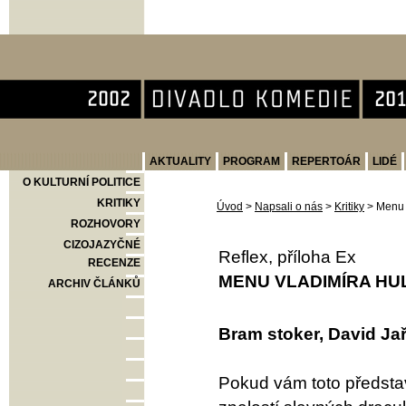
Divadlo Komedie
AKTUALITY
PROGRAM
REPERTOÁR
LIDÉ
O KULTURNÍ POLITICE
KRITIKY
Úvod
>
Napsali o nás
>
Kritiky
>
Menu 
ROZHOVORY
CIZOJAZYČNÉ
Reflex, příloha Ex
RECENZE
MENU VLADIMÍRA HU
ARCHIV ČLÁNKŮ
Bram stoker, David 
Pokud vám toto představ