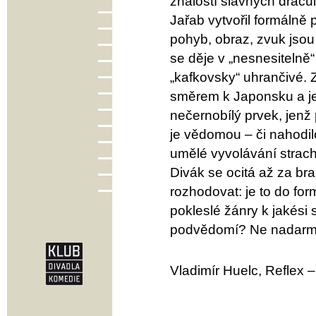
znalostí slavných dracul
Jařab vytvořil formálně 
pohyb, obraz, zvuk jso
se děje v „nesnesitelně“
„kafkovsky“ uhrančivé.
směrem k Japonsku a je
nečernobílý prvek, jenž 
je vědomou – či nahodi
umělé vyvolávání strach
Divák se ocitá až za br
rozhodovat: je to do for
pokleslé žánry k jakési 
podvědomí? Ne nadarmo 
Vladimír Huelc, Reflex –