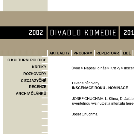
Divadlo Komedie
AKTUALITY
PROGRAM
REPERTOÁR
LIDÉ
O KULTURNÍ POLITICE
KRITIKY
Úvod
>
Napsali o nás
>
Kritiky
>
Insce
ROZHOVORY
CIZOJAZYČNÉ
Divadelní noviny
RECENZE
INSCENACE ROKU - NOMINACE
ARCHIV ČLÁNKŮ
JOSEF CHUCHMA: L. Klíma, D. Jařab: U
uvěřitelnou vyšinutost a intenzitu herec
Josef Chuchma