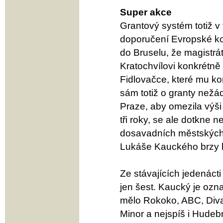
Super akce
Grantový systém totiž v
doporučení Evropské kom
do Bruselu, že magistrá
Kratochvílovi konkrétně
Fidlovačce, které mu ko
sám totiž o granty nežád
Praze, aby omezila výši
tři roky, se ale dotkne 
dosavadních městských 
Lukáše Kauckého brzy h
Ze stávajících jedenácti
jen šest. Kaucký je označ
mělo Rokoko, ABC, Diva
Minor a nejspíš i Hudebn