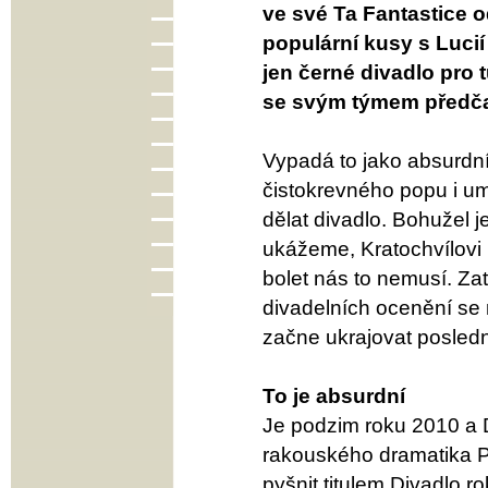
ve své Ta Fantastice 
populární kusy s Lucií
jen černé divadlo pro 
se svým týmem předča
Vypadá to jako absurdn
čistokrevného popu i um
dělat divadlo. Bohužel j
ukážeme, Kratochvílovi 
bolet nás to nemusí. Za
divadelních ocenění se 
začne ukrajovat posledn
To je absurdní
Je podzim roku 2010 a 
rakouského dramatika 
pyšnit titulem Divadlo 