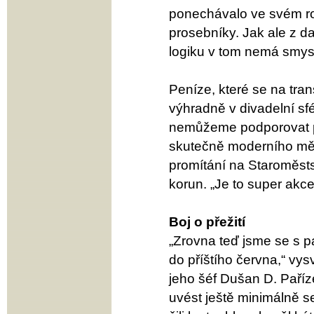
ponechávalo ve svém roz
prosebníky. Jak ale z d
logiku v tom nemá smysl
Peníze, které se na tra
výhradně v divadelní s
nemůžeme podporovat pořá
skutečně moderního mě
promítání na Staroměstsk
korun. „Je to super akce
Boj o přežití
„Zrovna teď jsme se s 
do příštího června,“ vy
jeho šéf Dušan D. Paří
uvést ještě minimálně 