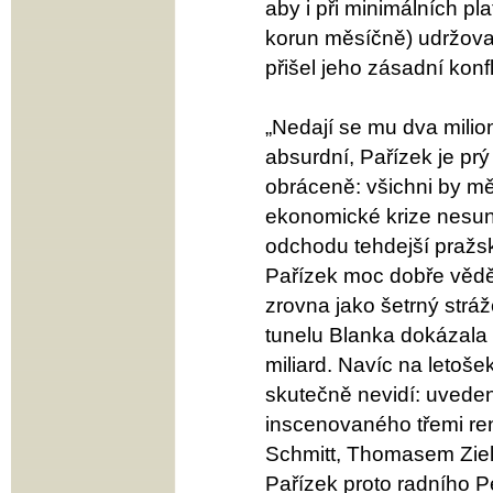
aby i při minimálních p
korun měsíčně) udržoval 
přišel jeho zásadní konfl
„Nedají se mu dva milion
absurdní, Pařízek je prý
obráceně: všichni by mě
ekonomické krize nesund
odchodu tehdejší pražs
Pařízek moc dobře věděl
zrovna jako šetrný strá
tunelu Blanka dokázala 
miliard. Navíc na letoše
skutečně nevidí: uveden
inscenovaného třemi re
Schmitt, Thomasem Zie
Pařízek proto radního 