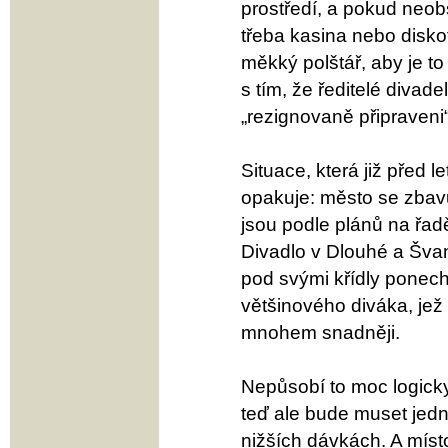
prostředí, a pokud neobs
třeba kasina nebo disko
měkký polštář, aby je t
s tím, že ředitelé divad
„rezignovaně připraveni“
Situace, která již před 
opakuje: město se zbavu
jsou podle plánů na řad
Divadlo v Dlouhé a Šva
pod svými křídly ponec
většinového diváka, jež
mnohem snadněji.
Nepůsobí to moc logicky
teď ale bude muset jedn
nižších dávkách. A míst