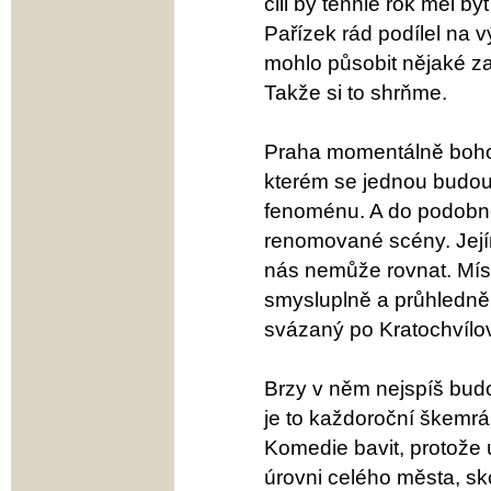
čili by tenhle rok měl b
Pařízek rád podílel na 
mohlo působit nějaké zač
Takže si to shrňme.
Praha momentálně bohoro
kterém se jednou budou
fenoménu. A do podobně
renomované scény. Jejím
nás nemůže rovnat. Místo
smysluplně a průhledně 
svázaný po Kratochvílov
Brzy v něm nejspíš budou
je to každoroční škemrá
Komedie bavit, protože ú
úrovni celého města, sk