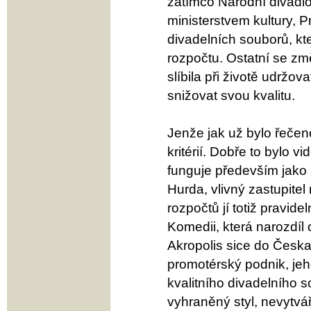
zatímco Národní divadlo
ministerstvem kultury, 
divadelních souborů, kt
rozpočtu. Ostatní se zm
slíbila při životě udrž
snižovat svou kvalitu.
Jenže jak už bylo řečeno
kritérií. Dobře to bylo vi
funguje především jako 
Hurda, vlivný zastupite
rozpočtů jí totiž pravide
Komedii, která narozdíl
Akropolis sice do Česka 
promotérský podnik, je
kvalitního divadelního s
vyhraněný styl, nevytv