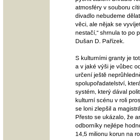
atmosféry v souboru cítit
divadlo nebudeme dělat
věci, ale nějak se vyvíj
nestačí,“ shrnula to po
Dušan D. Pařízek.
S kulturními granty je t
a v jaké výši je vůbec 
určení ještě neprůhledně
spolupořadatelství, kte
systém, který dával pol
kulturní scénu v roli pr
se loni zlepšil a magistr
Přesto se ukázalo, že a
odborníky nejlépe hodn
14,5 milionu korun na rok