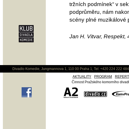
tržních podmínek“ v sek
podprůměru, nám nakone
scény plné muzikálové 
Jan H. Vitvar, Respekt,
Divadlo Komedie, Jungmannova 1, 110 00 Praha 1, Tel: +420 224 222 48
AKTUALITY
PROGRAM
REPER
Činnost Pražského komorního divadla