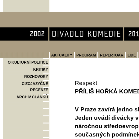
Divadlo Komedie
AKTUALITY
PROGRAM
REPERTOÁR
LIDÉ
O KULTURNÍ POLITICE
KRITIKY
ROZHOVORY
Respekt
CIZOJAZYČNÉ
RECENZE
PŘÍLIŠ HOŘKÁ KOME
ARCHIV ČLÁNKŮ
V Praze zavírá jedno skv
Jeden uvádí divácky v
náročnou středoevrops
současných podmínek u