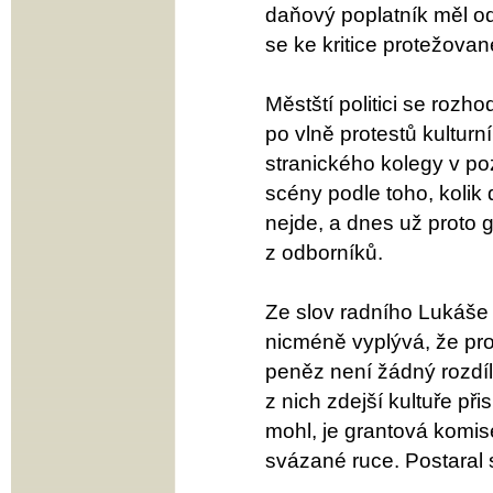
daňový poplatník měl od
se ke kritice protežova
Městští politici se rozh
po vlně protestů kulturn
stranického kolegy v poz
scény podle toho, kolik 
nejde, a dnes už proto g
z odborníků.
Ze slov radního Lukáše
nicméně vyplývá, že pro
peněz není žádný rozdíl.
z nich zdejší kultuře př
mohl, je grantová komis
svázané ruce. Postaral s