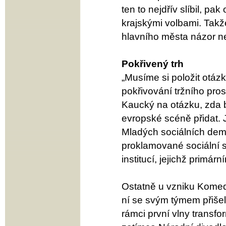
ten to nejdřív slíbil, p
krajskými volbami. Takže
hlavního města názor n
Pokřivený trh
„Musíme si položit otá
pokřivování tržního pros
Kaucký na otázku, zda
evropské scéně přidat. 
Mladých sociálních demo
proklamované sociální s
institucí, jejichž primárn
Ostatně u vzniku Komed
ní se svým týmem přišel v
rámci první vlny transf