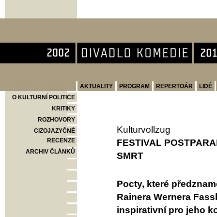
Divadlo Komedie
AKTUALITY
PROGRAM
REPERTOÁR
LIDÉ
O KULTURNÍ POLITICE
KRITIKY
ROZHOVORY
Kulturvollzug
CIZOJAZYČNÉ
RECENZE
FESTIVAL POSTPARA
ARCHIV ČLÁNKŮ
SMRT
Pocty, které předzname
Rainera Wernera Fassbi
inspirativní pro jeho k