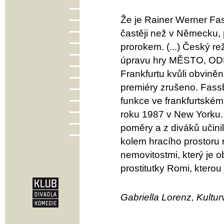
Že je Rainer Werner Fas
častěji než v Německu, 
prorokem. (...) Český re
úpravu hry MĚSTO, ODPA
Frankfurtu kvůli obvině
premiéry zrušeno. Fassb
funkce ve frankfurtské
roku 1987 v New Yorku.
poměry a z diváků učini
kolem hracího prostoru 
nemovitostmi, který je 
prostitutky Romi, kterou 
Gabriella Lorenz, Kultu