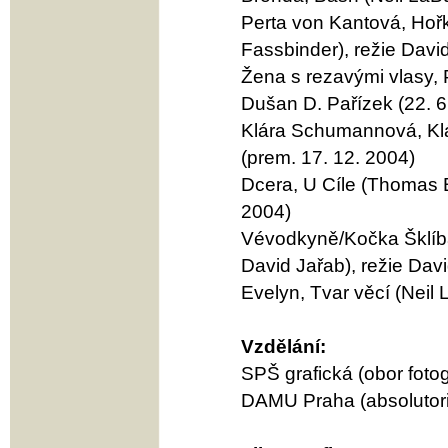
Perta von Kantová, Hoř
Fassbinder), režie Davi
Žena s rezavými vlasy,
Dušan D. Pařízek (22. 6
Klára Schumannová, Klár
(prem. 17. 12. 2004)
Dcera, U Cíle (Thomas B
2004)
Vévodkyně/Kočka Šklíba/
David Jařab), režie Davi
Evelyn, Tvar věcí (Neil 
Vzdělání:
SPŠ grafická (obor fotog
DAMU Praha (absolutor