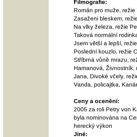
Filmografie:
Román pro muže, režie 
Zasaženi bleskem, režie
Na vlky železa, režie Pe
Taková normální rodinka, 
Jsem větší a lepší, reži
Poslední kouzlo, režie 
Stříbrná vůně mrazu, rež
Hamanová, Živnostník, re
Jana, Divoké včely, rež
Vanda, policajtka, Kanár
Ceny a ocenění:
2005 za roli Petry von 
byla nominována na Cen
herecký výkon
Jiné: