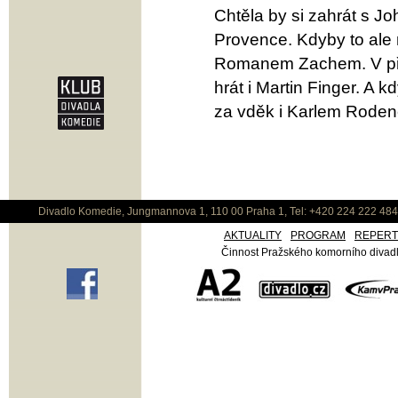
Chtěla by si zahrát s J
Provence. Kdyby to ale 
Romanem Zachem. V přípa
hrát i Martin Finger. A
za vděk i Karlem Roden
Divadlo Komedie, Jungmannova 1, 110 00 Praha 1, Tel: +420 224 222 48
AKTUALITY
PROGRAM
REPER
Činnost Pražského komorního divadla