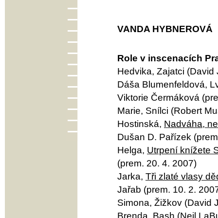
VANDA HYBNEROVÁ
Role v inscenacích Pr
Hedvika, Zajatci (David 
Dáša Blumenfeldová, Lví
Viktorie Čermáková (pre
Marie, Snílci (Robert Mu
Hostinská,
Nadváha, ne
Dušan D. Pařízek (prem.
Helga,
Utrpení knížete
(prem. 20. 4. 2007)
Jarka,
Tři zlaté vlasy 
Jařab (prem. 10. 2. 200
Simona, Žižkov (David J
Brenda, Bash (Neil LaBu