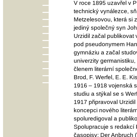
V roce 1895 uzavřel v Pr
technický vynálezce, s
Metzelesovou, která si z
jediný společný syn Joh
Urzidil začal publikovat
pod pseudonymem Hans 
gymnáziu a začal studov
univerzity germanistiku,
členem literární společn
Brod, F. Werfel, E. E. K
1916 – 1918 vojenská s
studiu a stýkal se s W
1917 připravoval Urzid
koncepci nového literár
spoluredigoval a publiko
Spolupracuje s redakcí 
časopisy: Der Anbruch (V