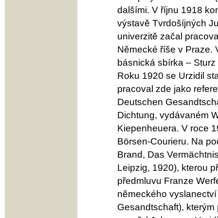
dalšími. V říjnu 1918 ko
výstavě Tvrdošíjných Ju
univerzitě začal pracov
Německé říše v Praze. V
básnická sbírka – Sturz
Roku 1920 se Urzidil s
pracoval zde jako refere
Deutschen Gesandtschaf
Dichtung, vydávaném W
Kiepenheuera. V roce 1
Börsen-Courieru. Na po
Brand, Das Vermächtnis
Leipzig, 1920), kterou p
předmluvu Franze Werfel
německého vyslanectví 
Gesandtschaft), kterým