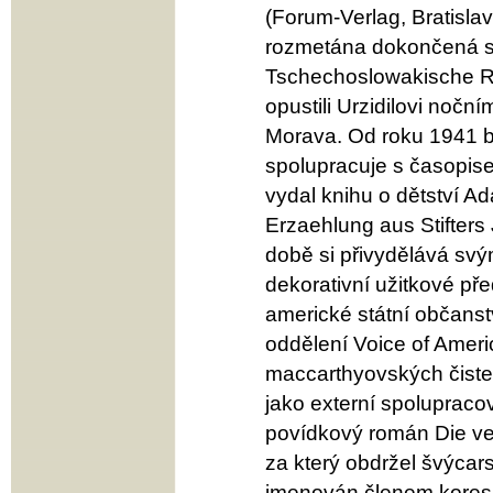
(Forum-Verlag, Bratislav
rozmetána dokončená sa
Tschechoslowakische Re
opustili Urzidilovi noč
Morava. Od roku 1941 by
spolupracuje s časopis
vydal knihu o dětství Ad
Erzaehlung aus Stifters
době si přivydělává sv
dekorativní užitkové pře
americké státní občanst
oddělení Voice of Ameri
maccarthyovských čistek 
jako externí spoluprac
povídkový román Die ve
za který obdržel švýcar
jmenován členem koresp