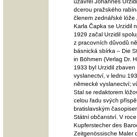
uzavřel Johannes Urzidi
dcerou pražského rabína
členem zednářské lóže „
Karla Čapka se Urzidil 
1929 začal Urzidil spolu
z pracovních důvodů něm
básnická sbírka – Die S
in Böhmen (Verlag Dr. 
1933 byl Urzidil zbave
vyslanectví, v lednu 193
německé vyslanectví; vů
Stal se redaktorem lóžo
celou řadu svých příspě
bratislavským časopise
Státní občanství. V roc
Kupferstecher des Baroc
Zeitgenössische Maler d