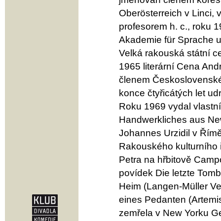
Oberösterreich v Linci,
profesorem h. c., roku
Akademie für Sprache u
Velká rakouská státní 
1965 literární Cena And
členem Československé 
konce čtyřicátých let u
Roku 1969 vydal vlastní
Handwerkliches aus New 
Johannes Urzidil v Řím
Rakouského kulturního i
Petra na hřbitově Camp
povídek Die letzte Tombo
Heim (Langen-Müller Ve
eines Pedanten (Artemi
zemřela v New Yorku Ger