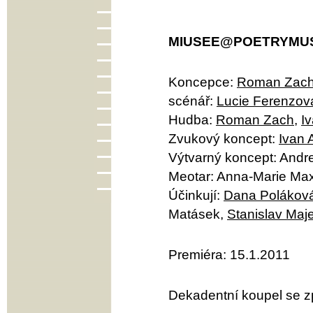
MIUSEE@POETRYMU
Koncepce:
Roman Zac
scénář:
Lucie Ferenzov
Hudba:
Roman Zach
,
I
Zvukový koncept:
Ivan 
Výtvarný koncept: Andr
Meotar: Anna-Marie Ma
Účinkují:
Dana Polákov
Matásek,
Stanislav Maje
Premiéra: 15.1.2011
Dekadentní koupel se 