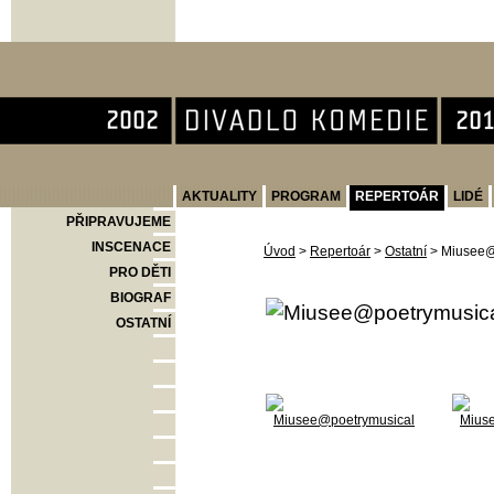
Divadlo Komedie
AKTUALITY
PROGRAM
REPERTOÁR
LIDÉ
PŘIPRAVUJEME
INSCENACE
Úvod
>
Repertoár
>
Ostatní
>
Miusee@
PRO DĚTI
BIOGRAF
OSTATNÍ