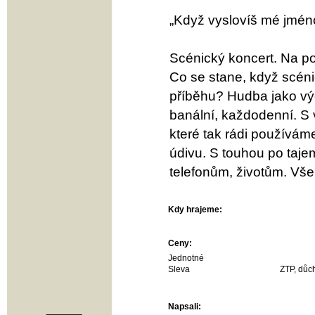
„Když vyslovíš mé jméno
Scénický koncert. Na po
Co se stane, když scéni
příběhu? Hudba jako vý
banální, každodenní. S 
které tak rádi používám
údivu. S touhou po taj
telefonům, životům. Vše
Kdy hrajeme:
Ceny:
Jednotné
Sleva
ZTP, důch
Napsali: