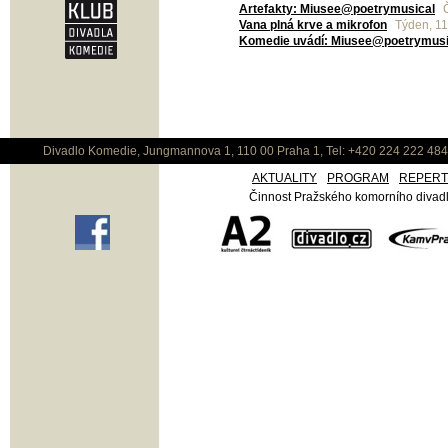
Artefakty: Miusee@poetrymusical
Č
Vana plná krve a mikrofon
Týden, 11
Komedie uvádí: Miusee@poetrymusi
Divadlo Komedie, Jungmannova 1, 110 00 Praha 1, Tel: +420 224 222 48
AKTUALITY
PROGRAM
REPER
Činnost Pražského komorního divadla