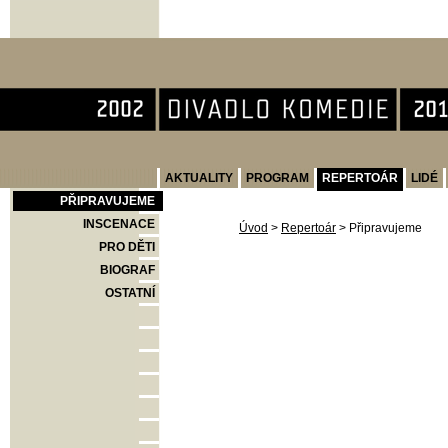
Divadlo Komedie
AKTUALITY
PROGRAM
REPERTOÁR
LIDÉ
PŘIPRAVUJEME
INSCENACE
Úvod
>
Repertoár
>
Připravujeme
PRO DĚTI
BIOGRAF
OSTATNÍ