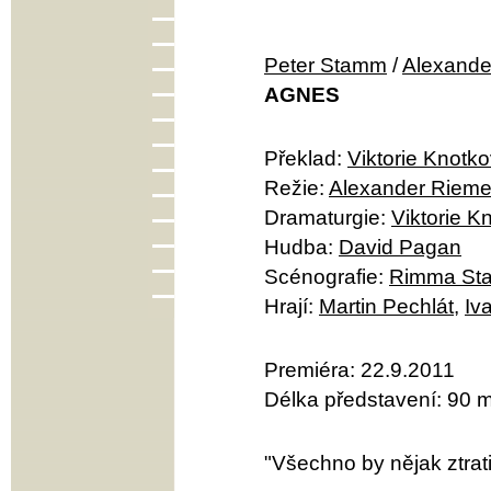
Peter Stamm
/
Alexande
AGNES
Překlad:
Viktorie Knotk
Režie:
Alexander Rieme
Dramaturgie:
Viktorie K
Hudba:
David Pagan
Scénografie:
Rimma St
Hrají:
Martin Pechlát
,
Iv
Premiéra: 22.9.2011
Délka představení: 90 m
"Všechno by nějak ztrat