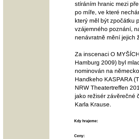
stíráním hranic mezi př
po míře, ve které nechá
který měl být zpočátku
vzájemného poznání, na
nenávratně mění jejich ž
Za inscenaci O MYŠÍCH
Hamburg 2009) byl mlad
nominován na německou
Handkeho KASPARA (Thea
NRW Theatertreffen 201
jako režisér závěrečné
Karla Krause.
Kdy hrajeme:
Ceny: