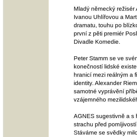
Mladý německý režisér
Ivanou Uhlířovou a Ma
dramatu, touhu po blíz
první z pěti premiér Po
Divadle Komedie.
Peter Stamm se ve své
konečností lidské exist
hranicí mezi reálným a 
identity. Alexander Rie
samotné vyprávění příbě
vzájemného mezilidské
AGNES sugestivně a s h
strachu před pomíjivostí
Stáváme se svědky mil