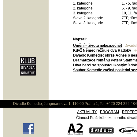
1. kategorie
1. - 5. ř
2. kategorie
6. - 9. ř
3. kategorie
10, 11. ř
Sleva 2. kategorie
ZTP, důch
Sleva 3. kategorie
ZTP, důch
Napsali:
Umění – životu nebezpečné!
Divadel
Když Němec režíruje dva Radoky
Ho
Divadlo Komedie: skrze Agnes o nesm
Dramatizace románu Petera Stamma
I dva herci se spoustou kostýmů dok
Soubor Komedie začíná poslední sez
Divadlo Komedie, Jungmannova 1, 110 00 Praha 1, Tel: +420 224 222 48
AKTUALITY
PROGRAM
REPER
Činnost Pražského komorního divadla