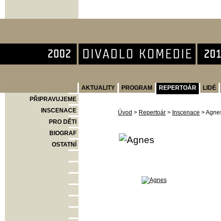
Divadlo Komedie
AKTUALITY
PROGRAM
REPERTOÁR
LIDÉ
PŘIPRAVUJEME
INSCENACE
Úvod
>
Repertoár
>
Inscenace
>
Agne
PRO DĚTI
BIOGRAF
OSTATNÍ