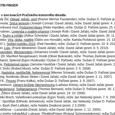
TIN FINGER
 v inscenacích Pražského komorního divadla:
tý Žid,
Odpad, město, smrt
(Rainer Werner Fassbinder), režie: Dušan D. Pařízek (p
nosta,
Srdce temnoty
(Joseph Conrad / David Jařab), režie: David Jařab (prem. 4. 
hněvaný muž,
Podzemní blues
(Peter Handke), režie: Dušan D. Pařízek (prem. 25. 
rodinec,
Legenda o svatém pijanovi
(Joseph Roth / David Jařab), režie: David Jařa
r,
Touhy a výčitky
(Arthur Schnitzler / David Jařab), režie: David Jařab (prem. 30. 11
ektor,
Víra, láska, naděje
(Ödön von Horváth), režie: Kamila Polívková (prem. 15. 1
čí 1,
Spílání publiku 2010
, (Petr Handke), režie: Dušan D. Pařízek (prem. 10. 9. 20
ön,
Lulu
, (Frank Wedekind / David Jařab), režie: David Jařab (prem. 6. 5. 2010)
senstein
,
Weissenstein
(Johannes Urzidil / David Jařab), režie: David Jařab (prem.
 (Dr. Manfred Neugebauer), Hosté (Oliver Bukowski), režie: Thomas Zielinski (prem
Bareš, Spiknutí (Egon Hostovský / Dušan D. Pařízek), režie: Dušan D. Pařízek (prem
da,
Petrolejové lampy
(Jaroslav Havlíček / David Jařab), režie: David Jařab (prem. 2
f, Snílci (Robert Musil), režie: Dušan D. Pařízek (prem. 5. 6. 2008)
,
Nadváha, nedůležité: Neforemnost
(Werner Schwab), režie Dušan D. Pařízek (pre
ing, Nosferatu (Bram Stoker / David Jařab), režie David Jařab (prem. 2. 11. 2007)
f K.,
Proces
(Franz Kafka), režie Dušan D. Pařízek (prem. 3. 9. 2007)
rnenhoch,
Utrpení knížete Sternenhocha
(Ladislav Klíma), režie David Jařab (prem. 
tanápravce
,
Světanápravce
(Thomas Bernard), režie Dušan D. Pařízek (prem. 30. 1
, Žižkov (David Jařab), režie David Jařab (prem. 19. 10. 2006)
ktiv Broch, Vyšetřování pokračuje (Egon Toiáš), režie Jan Nebeský (prem. 7. 6. 200
, Sportštyk (Elfriede Jelineková), režie David Jařab, Jan Nebeský, Dušan D. Paříze
, Bash (Neil LaBute), režie Natália Deáková (prem. 2.3.2006)
odičkova – Lazarská (David Jařab), režie David Jařab (prem. 1. 12. 2005)
z jiného města/Muž v obraze, Předtím/Potom (Roland Schimmelpfennig), režie Duša