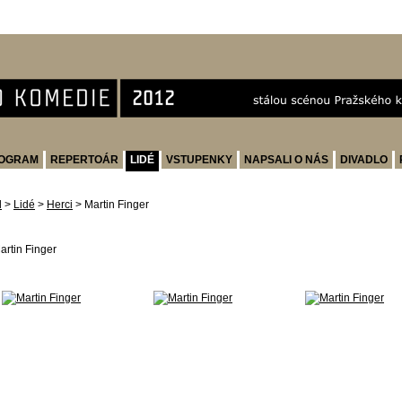
OGRAM
REPERTOÁR
LIDÉ
VSTUPENKY
NAPSALI O NÁS
DIVADLO
d
>
Lidé
>
Herci
>
Martin Finger