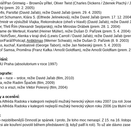
ář/Pan Grimwig – Brownův přítel, Oliver Twist (Charles Dickens / Zdenek Plachý / J
hý (prem. 20. 2. 2005)
efis, Parsifal (David Jařab), režie David Jařab (prem. 29. 4. 2005)
rt Schumann, Klára S. (Elfriede Jelineková), režie David Jařab (prem. 17. 12. 2004
žmistr ve výslužbě Vlajka, Rekonstrukce (oheň v hlavě) (David Jařab), režie David J
r, Třetí Řím (Alexandr Sepljarskij), režie Miroslav Drábek (prem. 28. 1. 2004)
me de Merteuil, Kvartet (Heiner Müller), režie Dušan D. Pařízek (prem. 5. 4. 2004)
 Noh/Švec, Alenka v kraji divů (Lewis Carroll / David Jařab), režie David Jařab (pre
or/Farář/Policajt,
Antiklimax
(Werner Schwab), režie Dušan D. Pařízek (8. 9. 2003)
s, kuchař, Kanibalové (George Tabori), režie Jan Nebeský (prem. 5. 4. 2003)
ř Samsa, Proměna (Franz Kafka / Arnošt Goldflam), režie Arnošt Goldflam (prem. 2
lání:
 Praha (absolutorium v roce 1997)
ografie:
a – ruce – srdce, režie David Jařab (film, 2010)
a, režie Radim Špaček (film, 2009)
nci a vrazi, režie Viktor Polesný (film, 2004)
 a ocenění:
 Alfréda Radoka v kategorii nejlepší mužský herecký výkon roku 2007 (za roli Jose
 Alfréda Radoka v kategorii nejlepší mužský herecký výkon roku 2006 (za titulní ro
:
 nejoblíbenější činností je spánek. I proto, že toho moc nenaspí. Z 15. na 16. listopa
si ale kouření povolil během představení (tj. když patří k roli). To už ale dávno zas