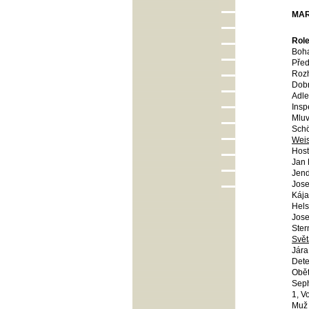
MAR
Role
Boha
Před
Roz
Dob
Adle
Insp
Mluv
Sch
Weis
Host
Jan 
Jen
Jose
Kája
Hels
Jose
Ste
Svě
Jára
Dete
Oběť
Seph
1, V
Muž 