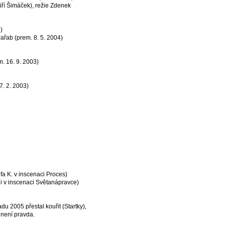
iří Šimáček), režie Zdenek
)
ařab (prem. 8. 5. 2004)
m. 16. 9. 2003)
7. 2. 2003)
fa K. v inscenaci Proces)
li v inscenaci Světanápravce)
du 2005 přestal kouřit (Startky),
e není pravda.