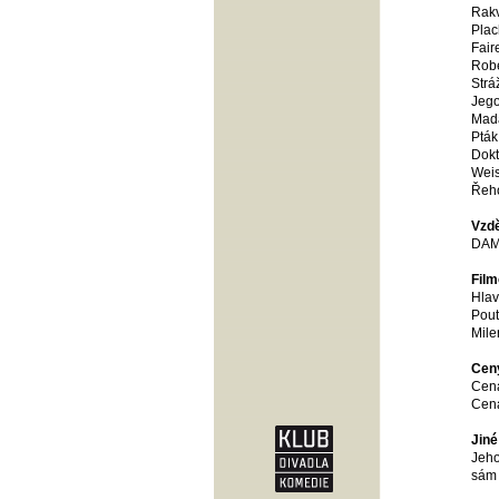
Rakv
Plac
Fair
Robe
Strá
Jego
Mada
Pták
Dokt
Weis
Řeho
Vzdě
DAMU
Film
Hlav
Pout
Mile
Ceny
Cena
Cena
Jiné
Jeho
sám 