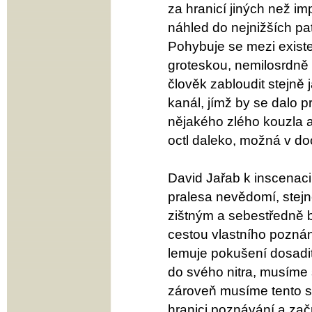
za hranicí jiných než im
náhled do nejnižších pa
Pohybuje se mezi existe
groteskou, nemilosrdně 
člověk zabloudit stejně 
kanál, jímž by se dalo p
nějakého zlého kouzla a
octl daleko, možná v doc
David Jařab k inscenaci
pralesa nevědomí, stejn
zištným a sebestředně 
cestou vlastního poznán
lemuje pokušení dosadi
do svého nitra, musíme 
zároveň musíme tento sv
hranici poznávání a za