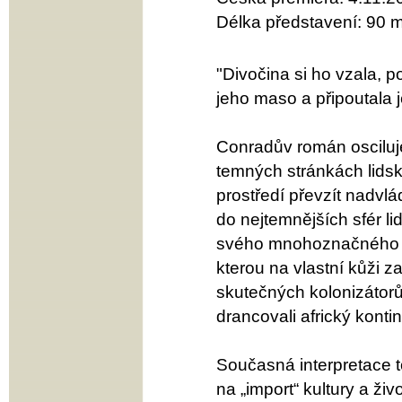
Délka představení: 90 m
"Divočina si ho vzala, p
jeho maso a připoutala j
Conradův román osciluj
temných stránkách lids
prostředí převzít nadvl
do nejtemnějších sfér l
svého mnohoznačného ro
kterou na vlastní kůži 
skutečných kolonizátorů,
drancovali africký kontin
Současná interpretace 
na „import“ kultury a živ