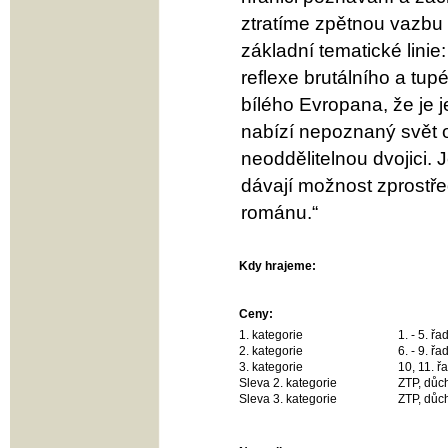
ztratíme zpětnou vazbu 
základní tematické linie
reflexe brutálního a tup
bílého Evropana, že je
nabízí nepoznaný svět ok
neoddělitelnou dvojici.
dávají možnost zprostř
románu.“
Kdy hrajeme:
Ceny:
1. kategorie
1. - 5. ř
2. kategorie
6. - 9. ř
3. kategorie
10, 11. ř
Sleva 2. kategorie
ZTP, důch
Sleva 3. kategorie
ZTP, důch