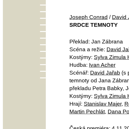
Joseph Conrad
/
David 
SRDCE TEMNOTY
Překlad: Jan Zábrana
Scéna a režie:
David Ja
Kostýmy:
Sylva Zimula
Hudba:
Ivan Acher
Scénář:
David Jařab
(s 
temnoty od Jana Zábran
překladu Petra Babky, 
Kostýmy:
Sylva Zimula
Hrají:
Stanislav Majer
,
R
Martin Pechlát
,
Dana Po
Česká premiéra: 4.11.2