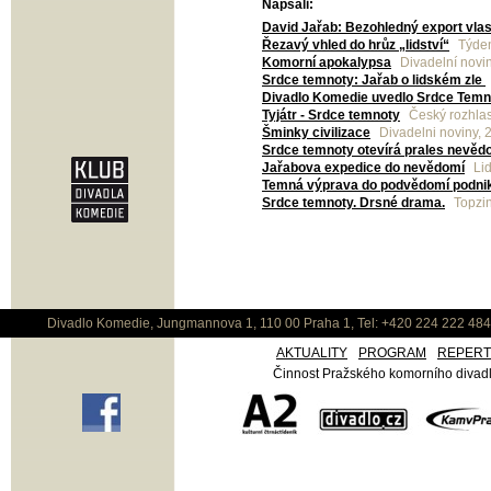
Napsali:
David Jařab: Bezohledný export vlas
Řezavý vhled do hrůz „lidství“
Týden
Komorní apokalypsa
Divadelní novi
Srdce temnoty: Jařab o lidském zle
Divadlo Komedie uvedlo Srdce Temn
Tyjátr - Srdce temnoty
Český rozhlas
Šminky civilizace
Divadelni noviny, 
Srdce temnoty otevírá prales nevěd
Jařabova expedice do nevědomí
Lid
Temná výprava do podvědomí podnik
Srdce temnoty. Drsné drama.
Topzin
Divadlo Komedie, Jungmannova 1, 110 00 Praha 1, Tel: +420 224 222 48
AKTUALITY
PROGRAM
REPER
Činnost Pražského komorního divadla