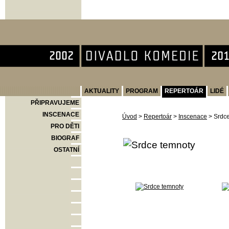
Divadlo Komedie
AKTUALITY
PROGRAM
REPERTOÁR
LIDÉ
PŘIPRAVUJEME
INSCENACE
Úvod
>
Repertoár
>
Inscenace
>
Srdce
PRO DĚTI
BIOGRAF
OSTATNÍ