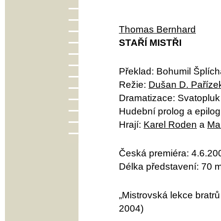
Thomas Bernhard
STAŘÍ MISTŘI
Překlad: Bohumil Šplích
Režie:
Dušan D. Paříze
Dramatizace: Svatopluk
Hudební prolog a epilog
Hrají:
Karel Roden
a
Ma
Česká premiéra: 4.6.20
Délka představení: 70 m
„Mistrovská lekce bratr
2004)