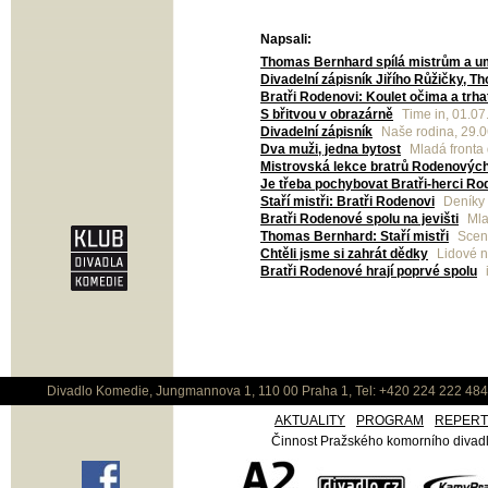
Napsali:
Thomas Bernhard spílá mistrům a u
Divadelní zápisník Jiřího Růžičky, T
Bratři Rodenovi: Koulet očima a trha
S břitvou v obrazárně
Time in, 01.07
Divadelní zápisník
Naše rodina, 29.
Dva muži, jedna bytost
Mladá fronta
Mistrovská lekce bratrů Rodenovýc
Je třeba pochybovat Bratři-herci R
Staří mistři: Bratři Rodenovi
Deníky 
Bratři Rodenové spolu na jevišti
Mla
Thomas Bernhard: Staří mistři
Scena
Chtěli jsme si zahrát dědky
Lidové n
Bratři Rodenové hrají poprvé spolu
Divadlo Komedie, Jungmannova 1, 110 00 Praha 1, Tel: +420 224 222 48
AKTUALITY
PROGRAM
REPER
Činnost Pražského komorního divadla