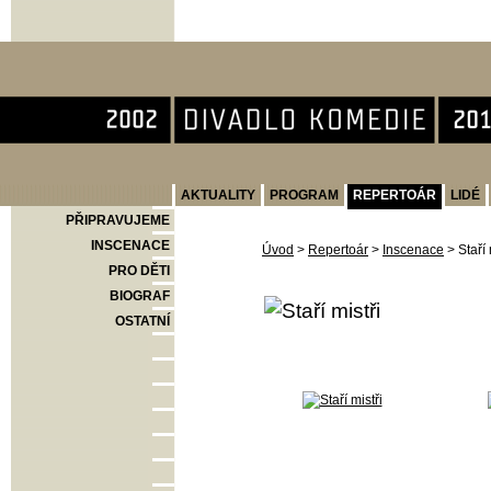
Divadlo Komedie
AKTUALITY
PROGRAM
REPERTOÁR
LIDÉ
PŘIPRAVUJEME
INSCENACE
Úvod
>
Repertoár
>
Inscenace
>
Staří 
PRO DĚTI
BIOGRAF
OSTATNÍ