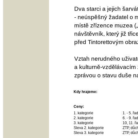
Dva starci a jejich šar
- neúspěšný žadatel o mí
místě zřízence muzea („u
návštěvník, který již tř
před Tintorettovým obr
Vztah nerudného uživate
a kulturně-vzdělávacím 
zprávou o stavu duše na
Kdy hrajeme:
Ceny:
1. kategorie
1. - 5. ř
2. kategorie
6. - 9. ř
3. kategorie
10, 11. ř
Sleva 2. kategorie
ZTP, důch
Sleva 3. kategorie
ZTP, důch